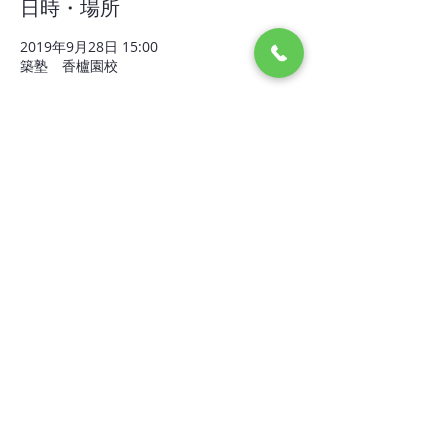
日時・場所
2019年9月28日 15:00
築塾 香櫨園校
イベントについて
テスト前学習会の内容				
実施場所：築塾　香櫨園校			
時間：　　15：00～20：00			
持ち物：教科書、筆記用具、学校の提出用ワ
ーク、フォレスタ					
参加費：無料　　※テキスト代５４０円　教
材費として授業料と合わせて引落　
さらに表示