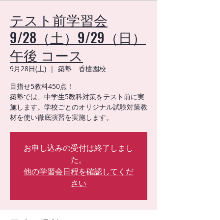
テスト前学習会
9/28（土）9/29（日）
午後 コース
9月28日(土)
  |  
築塾 香櫨園校
目指せ5教科450点！
築塾では、中学生5教科対策をテスト前に実
施します。学校ごとのオリジナル試験対策教
材を使い徹底演習を実施します。
お申し込みの受付は終了しまし
た。
他の学習会日程を確認してくだ
さい