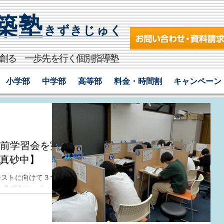
築塾
きずきじゅく​
を創る 一歩先を行く個別指導塾
小学部
中学部
高等部
料金・時間割
キャンペーン
ト前学習会を実
真砂中】
テストに向けて３つの
‐きずきじゅく‐ 中
前対策📚 ✎ 課題
学習会 当塾では中
3つの対策会を実施し