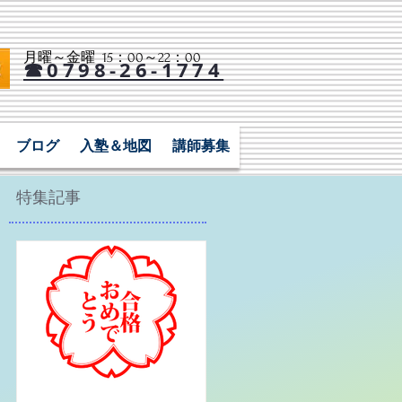
月曜～金曜 15：00～22：00​
☎0798-26-1774
ブログ
入塾＆地図
講師募集
特集記事