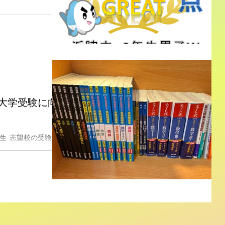
た！！！ 夏休み明
テストが返却されま
運び、自習や夏期講
期講習のない日でも
までの総復習に取り
】大学受験に向
生 志望校の受験科
びが重要 国公立大
みも終わり、受験本番
こから受験に向けて
-きずきじゅく-...