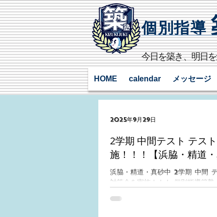
個別指導
​今日を築き、明日
HOME
calendar
メッセージ
2025年9月29日
2学期 中間テスト テス
施！！！【浜脇・精道・
浜脇・精道・真砂中 2学期 中間 
対策会を実施！！！ 個別指導築塾 
学生に大人気！！３つの定期テスト直
対策会 テスト前学習会 テスト朝
学生の定期テスト対策として上記