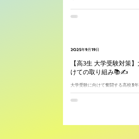
課題・実力テスト結果が出揃いまし
けに実施された課題テスト・実力
した。 非常に暑い中でも塾に足を
習の授業を頑張っていました！ 夏
自習室に来て、学校の宿題やこれ
組む生徒がたくさんいました！...
2025年9月19日
【高3生 大学受験対策
けての取り組み📚✍
大学受験に向けて奮闘する高校3年
目や難易度に合わせた対策、教材選
学を目指す生徒もいます🚩 夏休
まで一気に近づいてきました！ こ
突っ走っていきます！！！💨 築塾 