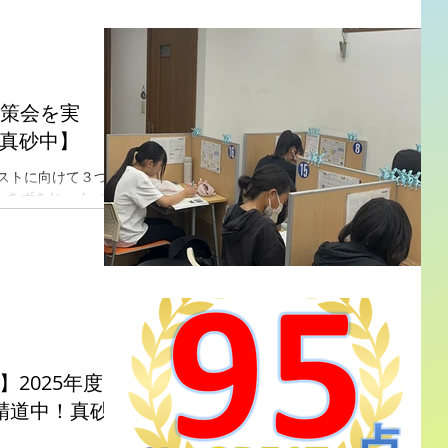
対策会を実
真砂中】
テストに向けて３つの
‐きずきじゅく‐ 中
前対策📚 ✎ 課題
学習会 当塾では中
3つの対策会を実施し
025年度 2
精道中！真砂