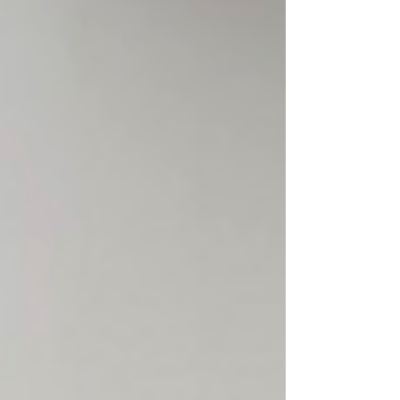
熟度に合わせて、個別に対策を実施するのが 個別
指導 築塾 -きずきじゅく- です。 今年の中３生の
総勢３０名が高校入試に向かって暑い夏をがむし
ゃらに頑張ってくれています！ 志望校合格見据え
て