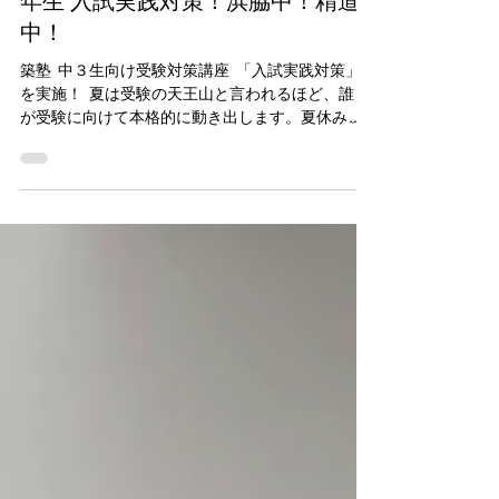
【2025年 夏 入試実践対策】中学３
年生 入試実践対策！浜脇中！精道
中！
築塾 中３生向け受験対策講座 「入試実践対策」
を実施！ 夏は受験の天王山と言われるほど、誰も
が受験に向けて本格的に動き出します。夏休みも
ラストスパート！夏休み明けの実力テストに向け
ての実践講座を実施します！ いよいよ中学校生活
最後の夏休み。夏は受験の天王山と言われるほ
ど、誰もが受験に向けて本格的に動き出します。
入学試験は定期テストとは違い、満点をとること
が目標ではありません、合格点を勝ち取ることが
目標です🚩✨ 築塾では、夏と冬に中学３年生の受
験対策講座 「入試実践対策」 を実施します！ ま
ず、朝から実践形式の5教科の模試を受験します。
その後に教科ごとの対策を個々に実施し、模試の
間違った単元の確認をおこない、類似問題で対策
をおこなっていきます。一度間違えた問題をその
ままにせず、それぞれの苦手科目、苦手単元を中
心にフォローしていきます！ すべて１人ずつの習