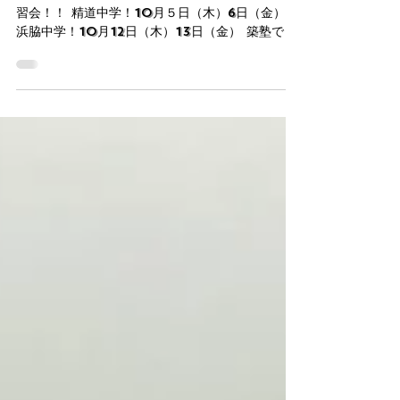
スト朝学習会
2学期 精道中・浜脇中！ 中間テスト当日早朝学
習会！！ 精道中学！10月５日（木）6日（金）
浜脇中学！10月12日（木）13日（金） 築塾で
は、テスト当日の朝に早朝学習会を実施します！
時間は７：００～８：００まで！ 「築塾 勉強の
型」を身に着けて実績をしっかりと出してい...