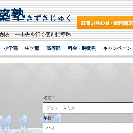
築塾
きずきじゅく​
を創る 一歩先を行く個別指導塾
小学部
中学部
高等部
料金・時間割
キャンペーン
名前
年齢