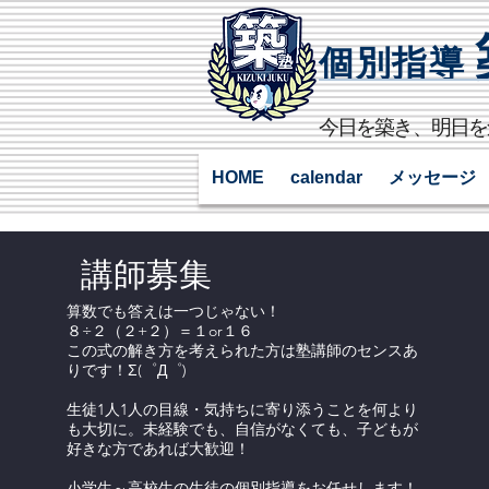
個別指導
​今日を築き、明日
HOME
calendar
メッセージ
講師募集
算数でも答えは一つじゃない！
８÷２（２+２）＝１or１６
この式の解き方を考えられた方は塾講師のセンスあ
りです！Σ(゜Д゜)
生徒1人1人の目線・気持ちに寄り添うことを何より
も大切に。未経験でも、自信がなくても、子どもが
好きな方であれば大歓迎！
小学生～高校生の生徒の個別指導をお任せします！