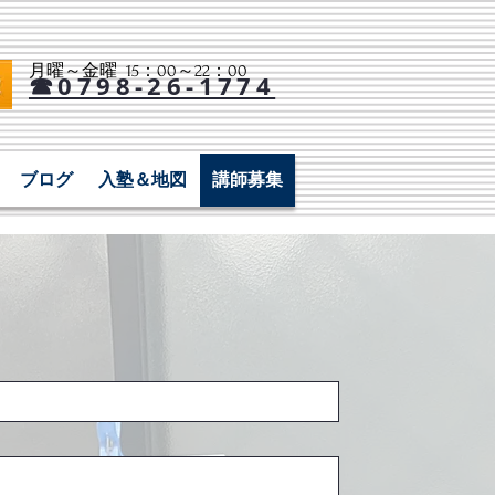
月曜～金曜 15：00～22：00​
☎0798-26-1774
ブログ
入塾＆地図
講師募集