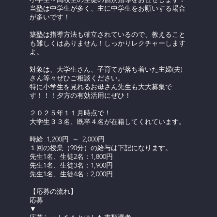
当塾は中学生が多く、主に中学生をお願いする場合
が多いです！
築塾は指導方法も確立されているので、教えること
も難しくはありません！しっかりレクチャーします
よ。
​対象は、大学生さん、子育てが落ち着いた主婦(夫)
さん等々ぜひご相談ください。
特に小学生を見れるお母さん先生も大大募集で
す！！！夕方の有効活用にぜひ！
​２０２５年１１月時点で！
大学生３３名、既卒４名が在籍してくれています。
​時給 1,200円 ～ 2,000円
１回の授業（90分）の給与は下記になります。
先生1名、生徒2名：1,800円
先生1名、生徒3名：1,900円
先生1名、生徒4名：2,000円
【応募の流れ】
応募
▼