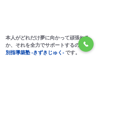
本人がどれだけ夢に向かって頑張れる
か、それを全力でサポートするのが 
個
別指導築塾 -きずきじゅく- 
です。
私立中学入試！
公立私立高校入試！
国公立私立大学受験入試！
すべての受験生が第一志望合格を勝ち
取れるように、
『本気！やる気！きずき！』
で
全力を出し切ります！