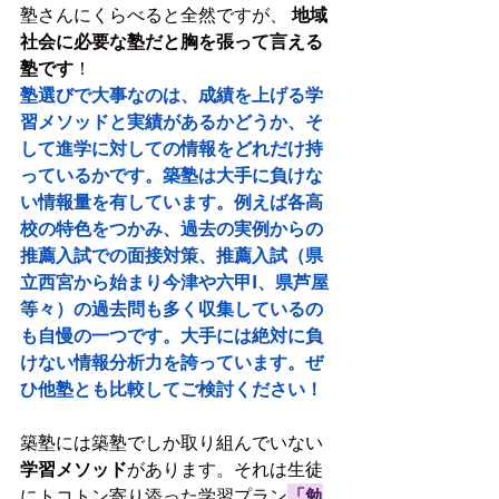
塾さんにくらべると全然ですが、 
地域
社会に必要な塾だと胸を張って言える
塾です
！
塾選びで大事なのは、成績を上げる学
習メソッドと実績があるかどうか、そ
して進学に対しての情報をどれだけ持
っているかです。築塾は大手に負けな
い情報量を有しています。例えば各高
校の特色をつかみ、過去の実例からの
推薦入試での面接対策、推薦入試（県
立西宮から始まり今津や六甲I、県芦屋
等々）の過去問も多く収集しているの
も自慢の一つです。大手には絶対に負
けない情報分析力を誇っています。ぜ
ひ他塾とも比較してご検討ください！
築塾には築塾でしか取り組んでいない
学習メソッド
があります。それは生徒
にトコトン寄り添った学習プラン
「勉