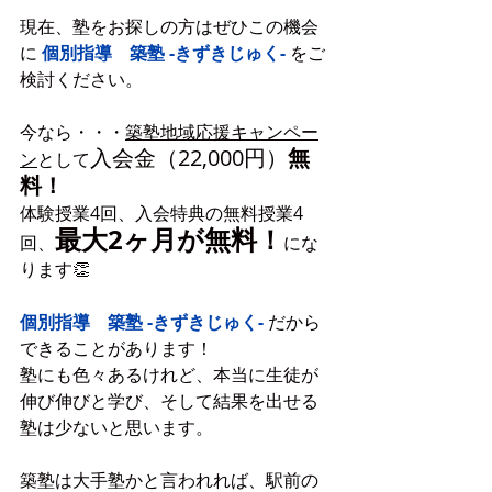
現在、塾をお探しの方はぜひこの機会
に
個別指導　築塾 -きずきじゅく- 
をご
検討ください。
今なら・・・
築塾地域応援キャンペー
入会金（22,000円）
無
ン
として
料！
体験授業4回、入会特典の無料授業4
最大2ヶ月が無料！
回、
にな
ります👏
個別指導　築塾 -きずきじゅく- 
だから
できることがあります！
塾にも色々あるけれど、本当に生徒が
伸び伸びと学び、そして結果を出せる
塾は少ないと思います。
築塾は大手塾かと言われれば、駅前の