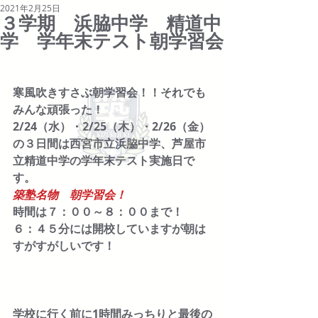
2021年2月25日
３学期 浜脇中学 精道中
学 学年末テスト朝学習会
寒風吹きすさぶ朝学習会！！それでも
みんな頑張った！
2/24（水）・2/25（木）・2/26（金）
の３日間は西宮市立浜脇中学、芦屋市
立精道中学の学年末テスト実施日で
す。
築塾名物　朝学習会！
時間は７：００～８：００まで！
６：４５分には開校していますが朝は
すがすがしいです！
学校に行く前に1時間みっちりと最後の