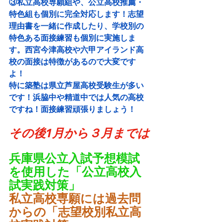
③私立高校専願組や、公立高校推薦・
特色組も個別に完全対応します！志望
理由書を一緒に作成したり、学校別の
特色ある面接練習も個別に実施しま
す。西宮今津高校や六甲アイランド高
校の面接は特徴があるので大変です
よ！
特に築塾は県立芦屋高校受験生が多い
です！浜脇中や精道中では人気の高校
ですね！面接練習頑張りましょう！
その後1月から３月までは
兵庫県公立入試予想模試
を使用した「公立高校入
試実践対策」
私立高校専願には過去問
からの「志望校別私立高