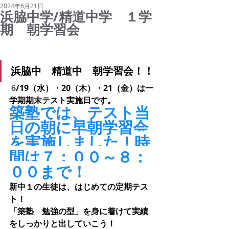
2024年6月21日
浜脇中学/精道中学 １学
期 朝学習会
浜脇中　精道中　朝学習会！！
 6
/19（水）・20（木）・21（金）は一
学期期末テスト実施日です。
築塾では、テスト当
日の朝に早朝学習会
を実施しました！
時
間は７：００～８：
００まで！
新中１の生徒は、はじめての定期テス
ト！
「築塾　勉強の型」を身に着けて実績
をしっかりと出していこう！