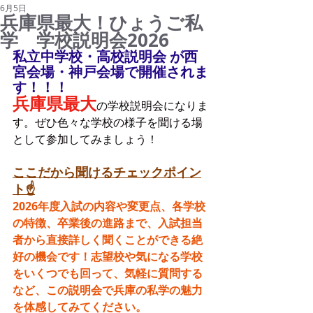
6月5日
兵庫県最大！ひょうご私
学 学校説明会2026
私立中学校・高校説明会 が西
宮会場・神戸会場で開催されま
す！！！
兵庫県最大
の学校説明会になりま
す。ぜひ色々な学校の様子を聞ける場
として参加してみましょう！
ここだから聞けるチェックポイン
ト☝
2026年度入試の内容や変更点、各学校
の特徴、卒業後の進路まで、入試担当
者から直接詳しく聞くことができる絶
好の機会です！志望校や気になる学校
をいくつでも回って、気軽に質問する
など、この説明会で兵庫の私学の魅力
を体感してみてください。