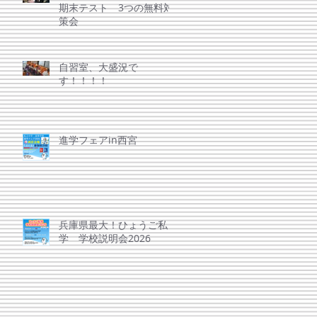
期末テスト 3つの無料対
策会
自習室、大盛況で
す！！！！
進学フェアin西宮
兵庫県最大！ひょうご私
学 学校説明会2026