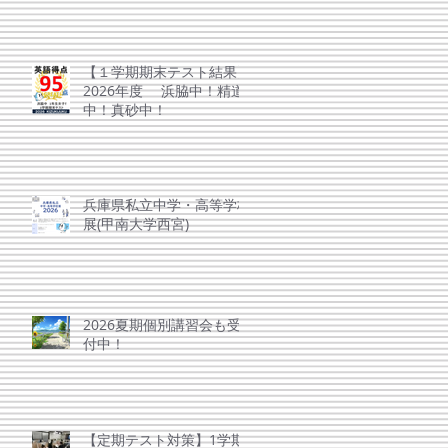
【１学期期末テスト結果】
2026年度 浜脇中！精道
中！真砂中！
兵庫県私立中学・高等学校
展(甲南大学西宮)
2026夏期個別講習会も受
付中！
【定期テスト対策】1学期