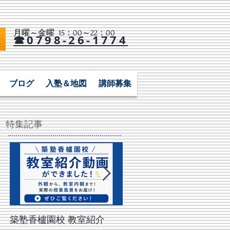
月曜～金曜 15：00～22：00​
☎0798-26-1774
ブログ
入塾＆地図
講師募集
特集記事
築塾香櫨園校 教室紹介
【2026年 夏の陣】中学3