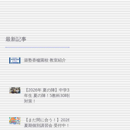
生 夏の陣！5教科30時間
策！
最新記事
築塾香櫨園校 教室紹介
【2026年 夏の陣】中学3
年生 夏の陣！5教科30時間
対策！
【まだ間に合う！】2026
夏期個別講習会 受付中！